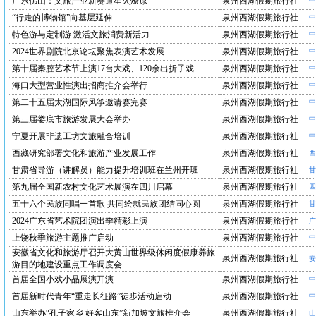
广东佛山：文旅产业新赛道星火燎原
泉州西湖假期旅行社
中
“行走的博物馆”向基层延伸
泉州西湖假期旅行社
中
特色游与定制游 激活文旅消费新活力
泉州西湖假期旅行社
中
2024世界剧院北京论坛聚焦表演艺术发展
泉州西湖假期旅行社
中
第十届秦腔艺术节上演17台大戏、120余出折子戏
泉州西湖假期旅行社
中
海口大型营业性演出招商推介会举行
泉州西湖假期旅行社
中
第二十五届太湖国际风筝邀请赛完赛
泉州西湖假期旅行社
中
第三届娄底市旅游发展大会举办
泉州西湖假期旅行社
中
宁夏开展非遗工坊文旅融合培训
泉州西湖假期旅行社
中
西藏研究部署文化和旅游产业发展工作
泉州西湖假期旅行社
西
甘肃省导游（讲解员）能力提升培训班在兰州开班
泉州西湖假期旅行社
甘
第九届全国新农村文化艺术展演在四川启幕
泉州西湖假期旅行社
四
五十六个民族同唱一首歌 共同绘就民族团结同心圆
泉州西湖假期旅行社
甘
2024广东省艺术院团演出季精彩上演
泉州西湖假期旅行社
广
上饶秋季旅游主题推广启动
泉州西湖假期旅行社
中
安徽省文化和旅游厅召开大黄山世界级休闲度假康养旅
泉州西湖假期旅行社
安
游目的地建设重点工作调度会
首届全国小戏小品展演开演
泉州西湖假期旅行社
中
首届新时代青年“重走长征路”徒步活动启动
泉州西湖假期旅行社
中
山东举办“孔子家乡 好客山东”新加坡文旅推介会
泉州西湖假期旅行社
山