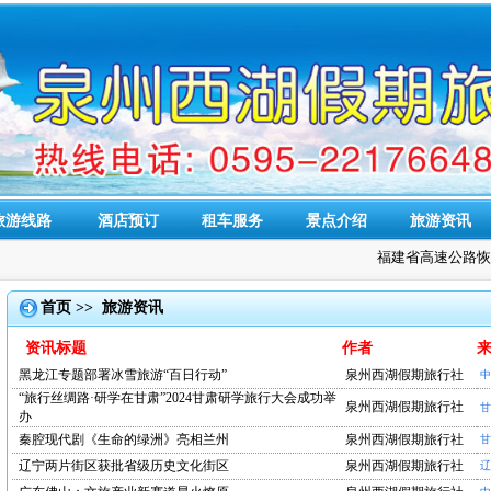
旅游线路
酒店预订
租车服务
景点介绍
旅游资讯
福建省高速公路恢
首页
>>
旅游资讯
资讯标题
作者
黑龙江专题部署冰雪旅游“百日行动”
泉州西湖假期旅行社
中
“旅行丝绸路·研学在甘肃”2024甘肃研学旅行大会成功举
泉州西湖假期旅行社
甘
办
秦腔现代剧《生命的绿洲》亮相兰州
泉州西湖假期旅行社
甘
辽宁两片街区获批省级历史文化街区
泉州西湖假期旅行社
辽