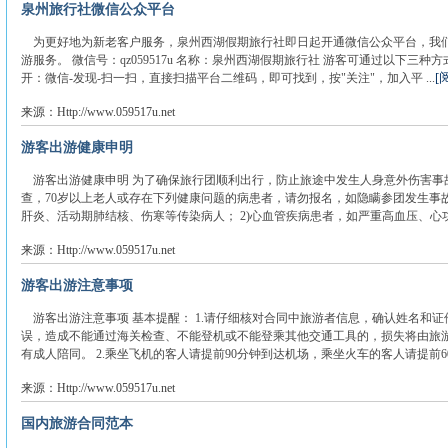
泉州旅行社微信公众平台
为更好地为新老客户服务，泉州西湖假期旅行社即日起开通微信公众平台，我
游服务。 微信号：qz059517u 名称：泉州西湖假期旅行社 游客可通过以下三种
[
开：微信-发现-扫一扫，直接扫描平台二维码，即可找到，按"关注"，加入平 ...
来源：Http://www.059517u.net
游客出游健康申明
游客出游健康申明 为了确保旅行团顺利出行，防止旅途中发生人身意外伤害事
查，70岁以上老人或存在下列健康问题的病患者，请勿报名，如隐瞒参团发生事故
肝炎、活动期肺结核、伤寒等传染病人； 2)心血管疾病患者，如严重高血压、心功能
来源：Http://www.059517u.net
游客出游注意事项
游客出游注意事项 基本提醒： 1.请仔细核对合同中旅游者信息，确认姓名和
误，造成不能通过海关检查、不能登机或不能登乘其他交通工具的，损失将由旅游
有成人陪同。 2.乘坐飞机的客人请提前90分钟到达机场，乘坐火车的客人请提前60分
来源：Http://www.059517u.net
国内旅游合同范本