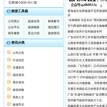
非遗灯会旅游创新发展活动开
亿西湖小区B-3011室
2025年海南咖啡消费月启动
旅游工具箱
青海省文化和旅游厅召开旅游
议
“吉致精彩 京赴长白”系列旅游
公司简介
旅游合同
财务帐号
甘宁两省跨省联动共促文旅融
公众平台
旅游线路
酒店预订
新疆计划开行百列旅游专列
租车服务
景点介绍
旅游资讯
广东召开艺术工作专题培训暨
资讯分类
云南多举措提升入境游服务水
西藏将高质量推进15个旅游名
公司公告
山东打造“好客山东·齐鲁1号”
行业动态
阿克苏出台入境旅游扶持政策
杂技剧《飞天揽月》正式启动
交通资讯
2025年安徽省导游职业技能大
酒店资讯
2025年“5·19中国旅游日”活动
景区资讯
吉林出台20项措施 ，培育新
甘肃艺术团赴厄立特里亚开展
旅游攻略
广东“非遗年货购物月”促消费
风俗人文
贵州春节旅游市场热力十足
旅游常识
西藏部署文化和旅游产业发展