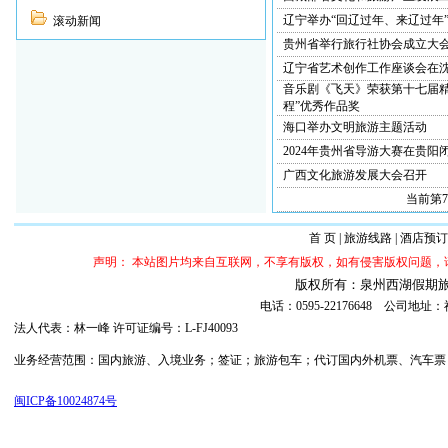
辽宁举办“回辽过年、来辽过年
滚动新闻
贵州省举行旅行社协会成立大
辽宁省艺术创作工作座谈会在
音乐剧《飞天》荣获第十七届精
程”优秀作品奖
海口举办文明旅游主题活动
2024年贵州省导游大赛在贵阳
广西文化旅游发展大会召开
当前第7/
首 页
|
旅游线路
|
酒店预订
声明： 本站图片均来自互联网，不享有版权，如有侵害版权问题
版权所有：泉州西湖假期旅行社 ©20
电话：0595-22176648 公司
法人代表：林一峰 许可证编号：L-FJ40093
业务经营范围：国内旅游、入境业务；签证；旅游包车；代订国内外机票、汽车票；代订
闽ICP备10024874号