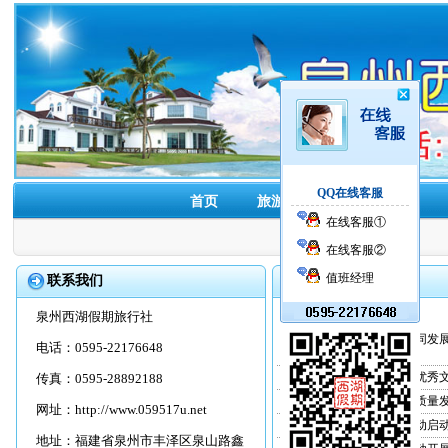
QQ在线客服
首页
旅游线路
酒店预订
在线客服①
在线客服②
值班经理
联系我们
首页
>>
旅游资讯
泉州西湖假期旅行社
资讯标题
沈阳市出台促进旅游业协同发展
电话：0595-22176648
施
三部门发布推介三十余条优秀
传真：0595-28892188
福建全力推动文旅经济高质量
网址：
http://www.059517u.net
河北春季旅游宣传推广活动启
地址：福建省泉州市丰泽区泉山路鑫