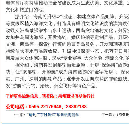
电体育厅将持续推动把全省建设成为生态优美、文化厚重、
文化和旅游目的地。
据介绍，海南将升级4个业态，构建立体产品矩阵。升级
等度假区植入海洋文化，打造具有鲜明文化辨识度的滨海度
动蜈支洲岛做强潜水与水上运动，西岛突出渔村文化，分界
发加井岛周边海域，开发海钓、婚庆旅拍等定制产品。升级
支洲、西岛等，探索推行预约购票登岛服务，开发珊瑚礁复
持续放大潜水节品牌效应。升级冲浪深潜业态，把万宁日月湾
海发展大众休闲冲浪，形成“专业赛事+大众体验+潮流文化”
据介绍，海南将发展邮轮游艇旅游，开辟“深远海”旅游
势，让“乘邮轮、开游艇”成为海南旅游的“金字招牌”。深
港、广州、深圳的邮轮产品；逐步开发面向东盟的邮轮航线
发“游艇+”海钓、婚庆、低空飞行等特色产品。
了解更多旅游信息，请登陆：
泉州西湖假期旅行社
公司电话：
0595-22176648
、
28892188
“请到广东过暑假”聚焦玩海游学
下一篇：没有数
上一篇：