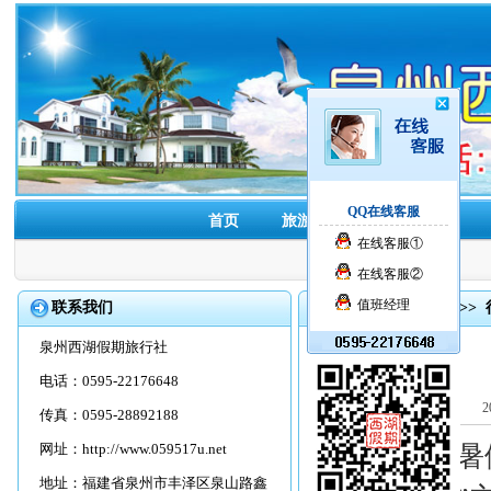
QQ在线客服
首页
旅游线路
酒店预订
在线客服①
在线客服②
值班经理
联系我们
首页
>>
旅游资讯
>>
泉州西湖假期旅行社
电话：0595-22176648
2
传真：0595-28892188
网址：
http://www.059517u.net
6月10日，“
地址：福建省泉州市丰泽区泉山路鑫