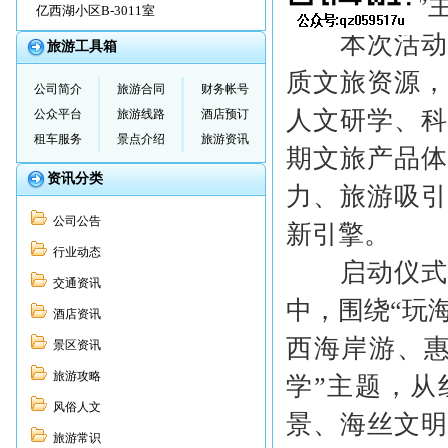
广东过暑假”
亿西湖小区B-3011室
本次活动由
旅游工具箱
质文旅资源
公司简介
旅游合同
财务帐号
人文研学、
公众平台
旅游线路
酒店预订
租车服务
景点介绍
旅游资讯
期文旅产品
资讯分类
力、旅游吸
公司公告
新引擎。
行业动态
启动仪式上
交通资讯
中，围绕“玩
酒店资讯
西海岸游、惠
景区资讯
旅游攻略
学”主题，
风俗人文
景、海丝文
旅游常识