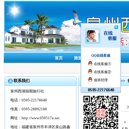
QQ在线客服
首页
旅游线路
酒店预订
在线客服①
在线客服②
值班经理
联系我们
首页
>>
旅游资讯
>>
泉州西湖假期旅行社
电话：0595-22176648
2
传真：0595-28892188
网址：
http://www.059517u.net
6月1日上午
地址：福建省泉州市丰泽区泉山路鑫