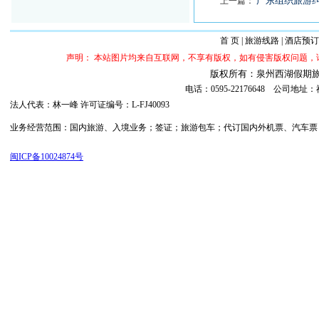
广东组织旅游
上一篇：
首 页
|
旅游线路
|
酒店预订
声明： 本站图片均来自互联网，不享有版权，如有侵害版权问题
版权所有：泉州西湖假期旅行社 ©20
电话：0595-22176648 公司
法人代表：林一峰 许可证编号：L-FJ40093
业务经营范围：国内旅游、入境业务；签证；旅游包车；代订国内外机票、汽车票；代订
闽ICP备10024874号