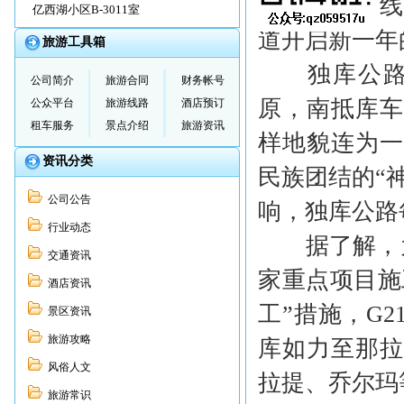
正式恢复全
亿西湖小区B-3011室
道开启新一年
旅游工具箱
独库公路全
公司简介
旅游合同
财务帐号
原，南抵库
公众平台
旅游线路
酒店预订
租车服务
景点介绍
旅游资讯
样地貌连为
资讯分类
民族团结的“
公司公告
响，独库公路
行业动态
据了解，为保
交通资讯
家重点项目施
酒店资讯
工”措施，G
景区资讯
旅游攻略
库如力至那拉
风俗人文
拉提、乔尔玛
旅游常识