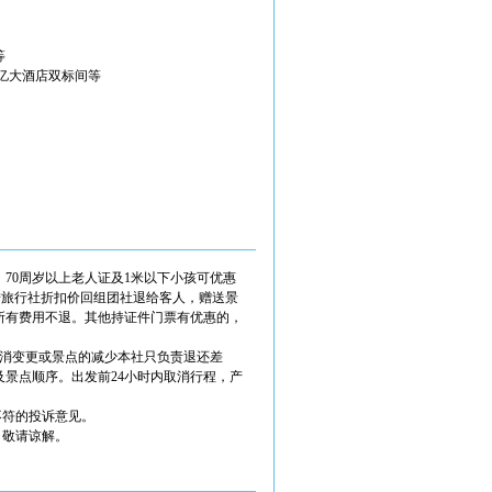
等
亿大酒店双标间等
、70周岁以上老人证及1米以下小孩可优惠
按旅行社折扣价回组团社退给客人，赠送景
所有费用不退。其他持证件门票有优惠的，
取消变更或景点的减少本社只负责退还差
景点顺序。出发前24小时内取消行程，产
不符的投诉意见。
，敬请谅解。