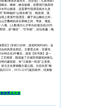
珠量(乘景区观光车，含步道)：九龙潭由5
霞峰丛、峰林，峡谷纵横，岩曹洞穴独具特
的亲水环山栈道，还是乘竹筏漂流戏水九龙
”和神秘的“山洞水廊”后，饱览湖、溪、
仙境上青溪竹筏漂流：藏于深山幽谷之间，
蜒在山峦叠嶂的赤石翠峰之间，弯多、滩急、
滩。(人数满20人才举办此项活动)大约
田，炒“梯丝”，“打年糕”，好玩有趣；晚
景区】(车程15分钟，游览时间约4H)：金
合的风景名胜区。主要景点有：甘露寺,
5分钟左右)中餐后，游览【尚书第】是一
，工艺精湛，既借鉴了京城官府建筑的恢弘
明代建筑群，有“江南第一民居”之美誉。
，状元文化青铜雕主题公园。尔后欣赏“梅
D2231，19:55-22:07)返回泉州，结束愉
建旅游景点大全