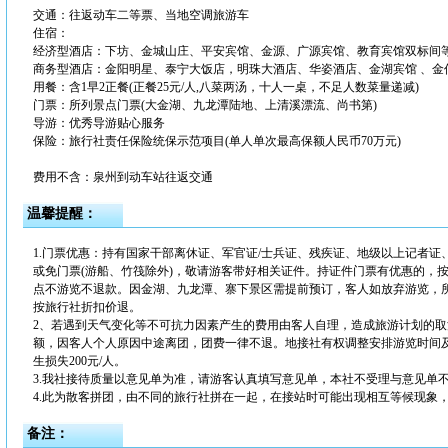
交通：往返动车二等票、当地空调旅游车
住宿：
经济型酒店：下坊、金城山庄、平安宾馆、金源、广源宾馆、教育宾馆双标间
商务型酒店：金阳明星、泰宁大饭店，明珠大酒店、华姿酒店、金湖宾馆 、金
用餐：含1早2正餐(正餐25元/人,八菜两汤，十人一桌，不足人数菜量递减)
门票：所列景点门票(大金湖、九龙潭陆地、上清溪漂流、尚书第)
导游：优秀导游贴心服务
保险：旅行社责任保险统保示范项目(单人单次最高保额人民币70万元)
费用不含：泉州到动车站往返交通
温馨提醒：
1.门票优惠：持有国家干部离休证、军官证/士兵证、残疾证、地级以上记者证
或免门票(游船、竹筏除外)，敬请游客带好相关证件。持证件门票有优惠的，
点不游览不退款。因金湖、九龙潭、寨下景区需提前预订，客人如放弃游览，
按旅行社折扣价退。
2、若遇到天气变化等不可抗力因素产生的费用由客人自理，造成旅游计划的
额，因客人个人原因中途离团，团费一律不退。地接社有权调整安排游览时间及
生损失200元/人。
3.我社接待质量以意见单为准，请游客认真填写意见单，本社不受理与意见单
4.此为散客拼团，由不同的旅行社拼在一起，在接站时可能出现相互等候现象
备注：