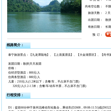
尚有空位数：
不
旅游天数：
2 天
出团日期：
散拼
有效日期：
长
预 订：
线路简介：
泰宁旅游景点：【九龙潭陆地】、【上清溪漂流】、【大金湖景区】、【尚书
发团日期：散拼|天天发团
价格：
住经济型酒店：800元/人
住商务型酒店：880元/人
儿童：210元/人(1.2米以下；含餐/车，不占床不含门票)
320元/人(1.2-1.5米；含餐/车/动车半票，不占床不含门票)
行程安排：
D1：提前60分钟于泉州北峰动车站集合，乘动车(D2608，09:08-11:51)或(D6522，09:33