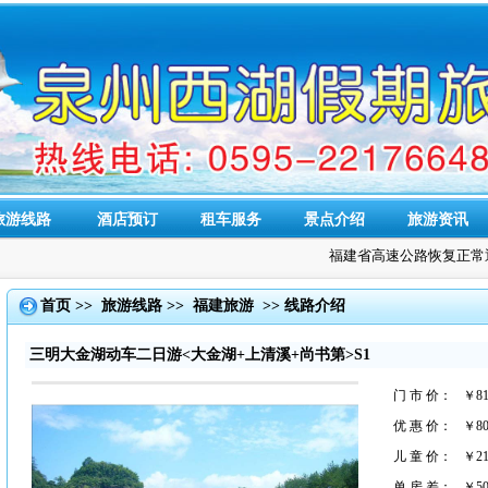
旅游线路
酒店预订
租车服务
景点介绍
旅游资讯
福建省高速公路恢复正常通
首页
>>
旅游线路
>>
福建旅游
>> 线路介绍
三明大金湖动车二日游<大金湖+上清溪+尚书第>S1
门 市 价：
￥81
优 惠 价：
￥80
儿 童 价：
￥21
单 房 差：
￥5